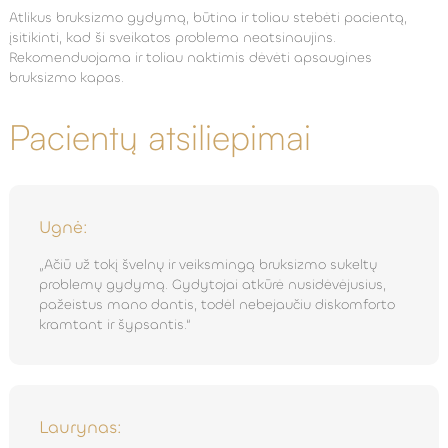
Atlikus bruksizmo gydymą, būtina ir toliau stebėti pacientą,
įsitikinti, kad ši sveikatos problema neatsinaujins.
Rekomenduojama ir toliau naktimis dėvėti apsaugines
bruksizmo kapas.
Pacientų atsiliepimai
Ugnė:
„Ačiū už tokį švelnų ir veiksmingą bruksizmo sukeltų
problemų gydymą. Gydytojai atkūrė nusidėvėjusius,
pažeistus mano dantis, todėl nebejaučiu diskomforto
kramtant ir šypsantis.“
Laurynas: