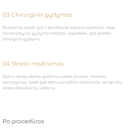
03 Chirurginis gydymas
Bruksizmą sukelti gali ir žandikaulio sąnario sutrikimai. Jeigu
konservatyvūs gydymo metodai nepadeda, gali prireikti
chirurginio gydymo.
04 Streso mažinimas.
Dažnu atveju dantų griežimą sukelia įtampa, nerimas,
pervargimas, todėl gali tektu sumažinti darbo krūvį, vengti kitų
stresą iššaukiančių veiksnių.
Po procedūros