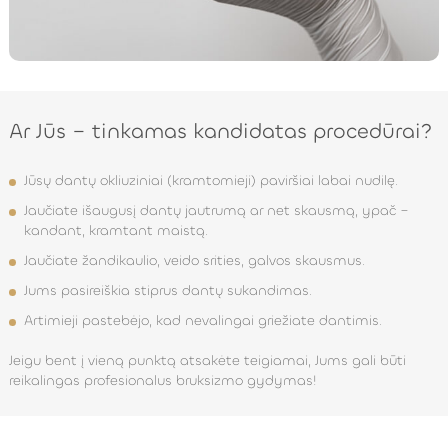
Ar Jūs – tinkamas kandidatas procedūrai?
Jūsų dantų okliuziniai (kramtomieji) paviršiai labai nudilę.
Jaučiate išaugusį dantų jautrumą ar net skausmą, ypač –
kandant, kramtant maistą.
Jaučiate žandikaulio, veido srities, galvos skausmus.
Jums pasireiškia stiprus dantų sukandimas.
Artimieji pastebėjo, kad nevalingai griežiate dantimis.
Jeigu bent į vieną punktą atsakėte teigiamai, Jums gali būti
reikalingas profesionalus bruksizmo gydymas!