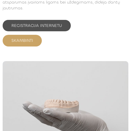
atsparumas įvairioms ligoms bei uždegimams, didėja dantų
jautrumas.
REGISTRACIJA INTERNETU
SKAMBINTI