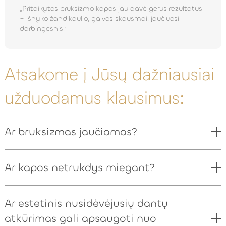
„Pritaikytos bruksizmo kapos jau davė gerus rezultatus
– išnyko žandikaulio, galvos skausmai, jaučiuosi
darbingesnis.“
Atsakome į Jūsų dažniausiai
užduodamus klausimus:
Ar bruksizmas jaučiamas?
Ar kapos netrukdys miegant?
Ar estetinis nusidėvėjusių dantų
atkūrimas gali apsaugoti nuo