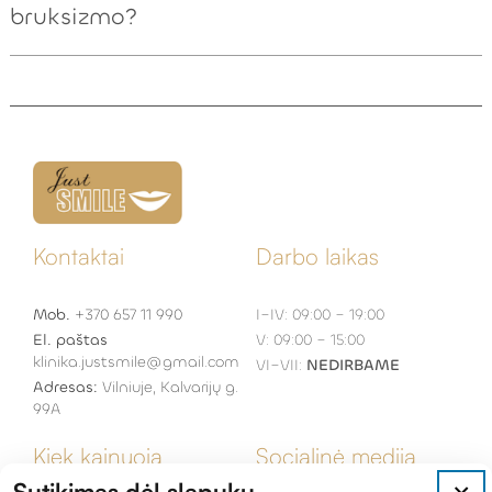
bruksizmo?
Kontaktai
Darbo laikas
Mob.
+370 657 11 990
I–IV: 09:00 – 19:00
El. paštas
V: 09:00 – 15:00
klinika.justsmile@gmail.com
VI–VII:
NEDIRBAME
Adresas:
Vilniuje, Kalvarijų g.
99A
Kiek kainuoja
Socialinė medija
Sutikimas dėl slapukų