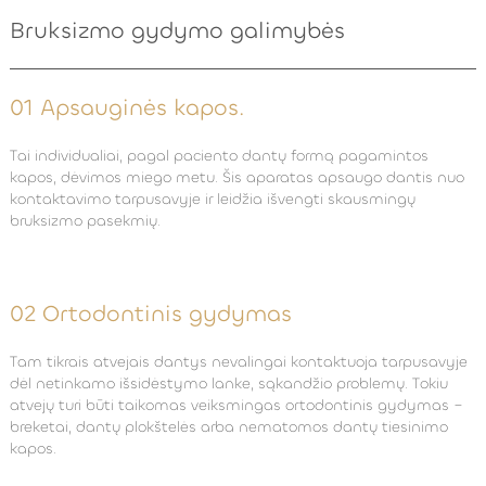
Bruksizmo gydymo galimybės
01 Apsauginės kapos.
Tai individualiai, pagal paciento dantų formą pagamintos
kapos, dėvimos miego metu. Šis aparatas apsaugo dantis nuo
kontaktavimo tarpusavyje ir leidžia išvengti skausmingų
bruksizmo pasekmių.
02 Ortodontinis gydymas
Tam tikrais atvejais dantys nevalingai kontaktuoja tarpusavyje
dėl netinkamo išsidėstymo lanke, sąkandžio problemų. Tokiu
atvejų turi būti taikomas veiksmingas ortodontinis gydymas –
breketai, dantų plokštelės arba nematomos dantų tiesinimo
kapos.