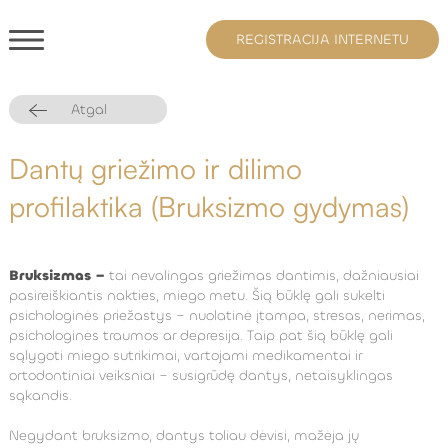
REGISTRACIJA INTERNETU
Atgal
Dantų griežimo ir dilimo
profilaktika (Bruksizmo gydymas)
Bruksizmas –
tai nevalingas griežimas dantimis, dažniausiai
pasireiškiantis nakties, miego metu. Šią būklę gali sukelti
psichologinės priežastys – nuolatinė įtampa, stresas, nerimas,
psichologinės traumos ar depresija. Taip pat šią būklę gali
sąlygoti miego sutrikimai, vartojami medikamentai ir
ortodontiniai veiksniai – susigrūdę dantys, netaisyklingas
sąkandis.
Negydant bruksizmo, dantys toliau dėvisi, mažėja jų