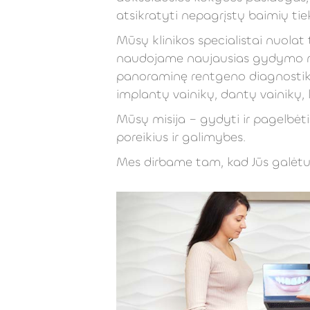
atsikratyti nepagrįstų baimių ti
Mūsų klinikos specialistai nuolat
naudojame naujausias gydymo me
panoraminę rentgeno diagnostiką
implantų vainikų, dantų vainikų,
Mūsų misija – gydyti ir pagelbėt
poreikius ir galimybes.
Mes dirbame tam, kad Jūs galėtu