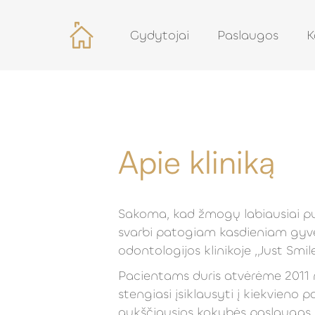
Gydytojai
Paslaugos
K
Apie kliniką
Sakoma, kad žmogų labiausiai puo
svarbi patogiam kasdieniam gyven
odontologijos klinikoje ,,Just Smi
Pacientams duris atvėrėme 2011 m
stengiasi įsiklausyti į kiekvien
aukščiausios kokybės paslaugas, 