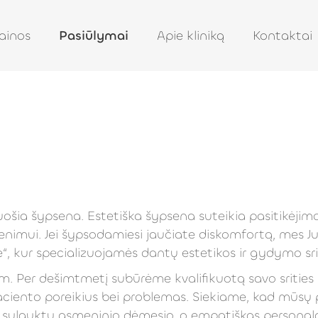
ainos
Pasiūlymai
Apie kliniką
Kontaktai
šia šypsena. Estetiška šypsena suteikia pasitikėjimo
imui. Jei šypsodamiesi jaučiate diskomfortą, mes Ju
le“, kur specializuojamės dantų estetikos ir gydymo sri
. Per dešimtmetį subūrėme kvalifikuotą savo srities 
o paciento poreikius bei problemas. Siekiame, kad mūs
sulauktų asmeninio dėmesio, o empatiškas personalas