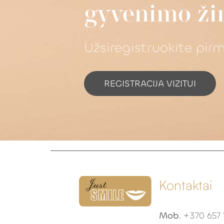
gyvenimo ži
Užsiregistruokite pir
REGISTRACIJA VIZITUI
Kontaktai
Mob.
+370 657 