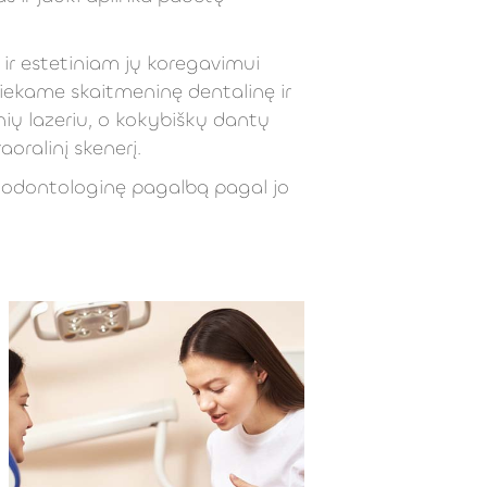
 ir estetiniam jų koregavimui
ekame skaitmeninę dentalinę ir
ių lazeriu, o kokybiškų dantų
oralinį skenerį.
s odontologinę pagalbą pagal jo