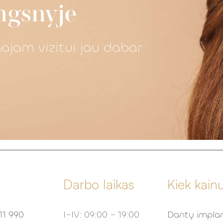
ngsnyje
majam vizitui jau dabar
Darbo laikas
Kiek kain
11 990
I–IV: 09:00 – 19:00
Dantų implan