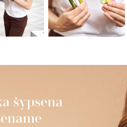
ika šypsena
viename