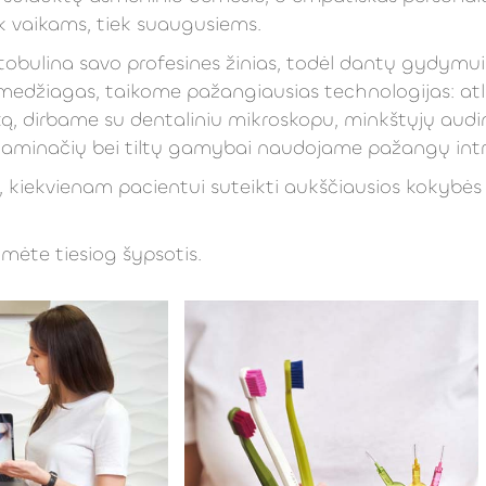
ek vaikams, tiek suaugusiems.
 tobulina savo profesines žinias, todėl dantų gydymui
džiagas, taikome pažangiausias technologijas: atli
, dirbame su dentaliniu mikroskopu, minkštųjų audin
 laminačių bei tiltų gamybai naudojame pažangų intra
i, kiekvienam pacientui suteikti aukščiausios kokybė
mėte tiesiog šypsotis.