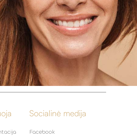
uoja
Socialinė medija
tacija
Facebook