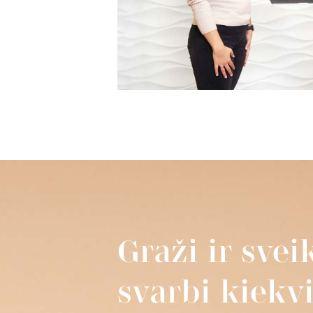
Graži ir sve
svarbi kiek