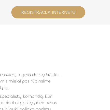
REGISTRACIJA INTERNETU
 savimi, o gera dantų būklė –
mis mielai pasirūpinsime
tyje.
specialistų komandą, kuri
ų pacientai gautų prieinamas
 ir jauki aplinka padėtų