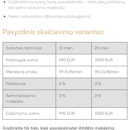
Grąžinkite tą sumą, kurią pasiskolinote –
nėra jokių palūkanų
bei administracinio mokesčio.
Nieko nelaukdami džiaukitės paslaugomis!
Pavyzdinis skaičiavimo variantas:
Sutarties terminas
10 mėn
20 mėn
Paslaugos suma
990 EUR
3300 EUR
Mėnesinė įmoka
99 EUR/mėn
165 EUR/mėn
Palūkanos
0 %
0 %
Administracinis
0 %
0 %
mokestis
Grąžinama suma
990 EUR
3300 EUR
Grąžinkite tik tiek, kiek pasiskolinate! Atidėto mokėjimo