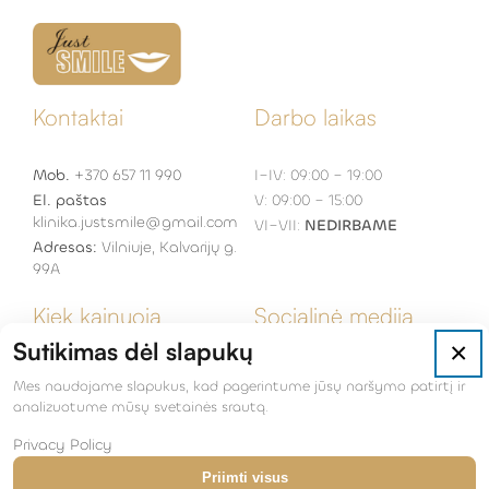
Kontaktai
Darbo laikas
Mob.
+370 657 11 990
I–IV: 09:00 – 19:00
El. paštas
V: 09:00 – 15:00
klinika.justsmile@gmail.com
VI–VII:
NEDIRBAME
Adresas:
Vilniuje, Kalvarijų g.
99A
Kiek kainuoja
Socialinė medija
Sutikimas dėl slapukų
×
Dantų implantacija
Facebook
Mes naudojame slapukus, kad pagerintume jūsų naršymo patirtį ir
Dantų laminatės
Youtube
analizuotume mūsų svetainės srautą.
Estetinis dantų
Privacy Policy
plombavimas
Priimti visus