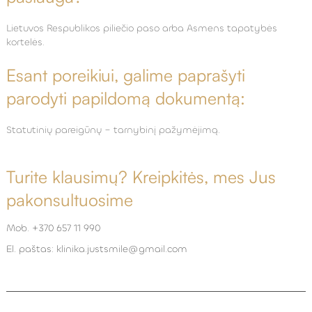
Lietuvos Respublikos piliečio paso arba Asmens tapatybės
kortelės.
Esant poreikiui, galime paprašyti
parodyti papildomą dokumentą:
Statutinių pareigūnų – tarnybinį pažymėjimą.
Turite klausimų? Kreipkitės, mes Jus
pakonsultuosime
Mob. +370 657 11 990
El. paštas: klinika.justsmile@gmail.com