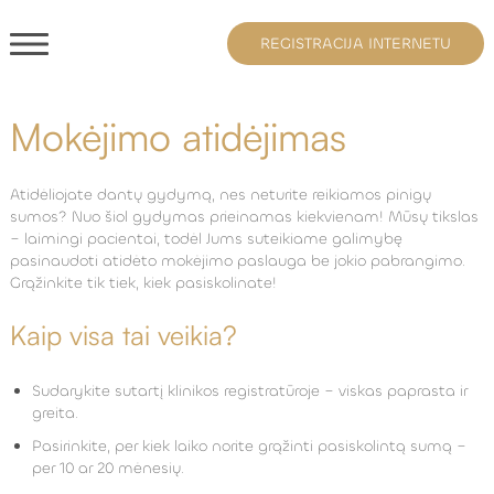
REGISTRACIJA INTERNETU
Mokėjimo atidėjimas
Atidėliojate dantų gydymą, nes neturite reikiamos pinigų
sumos? Nuo šiol gydymas prieinamas kiekvienam! Mūsų tikslas
– laimingi pacientai, todėl Jums suteikiame galimybę
pasinaudoti atidėto mokėjimo paslauga
be jokio pabrangimo.
Grąžinkite tik tiek, kiek pasiskolinate!
Kaip visa tai veikia?
Sudarykite sutartį klinikos registratūroje – viskas paprasta ir
greita.
Pasirinkite, per kiek laiko norite grąžinti pasiskolintą sumą –
per 10 ar 20 mėnesių.