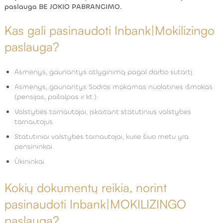
paslauga BE JOKIO PABRANGIMO.
Kas gali pasinaudoti Inbank|Mokilizingo
paslauga?
Asmenys, gaunantys atlyginimą pagal darbo sutartį.
Asmenys, gaunantys Sodros mokamas nuolatines išmokas
(pensijas, pašalpas ir kt.).
Valstybės tarnautojai, įskaitant statutinius valstybės
tarnautojus.
Statutiniai valstybės tarnautojai, kurie šiuo metu yra
pensininkai.
Ūkininkai.
Kokių dokumentų reikia, norint
pasinaudoti Inbank|MOKILIZINGO
paslauga?